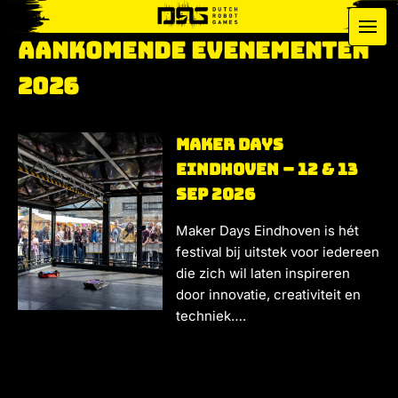
Media
Menu
Aankomende
Aankomende Evenementen
Info
Evenementen:
2026
Forum
Maker Days
Contact
Eindhoven – 12 & 13
sep 2026
Maker Days Eindhoven is hét
festival bij uitstek voor iedereen
die zich wil laten inspireren
door innovatie, creativiteit en
techniek….