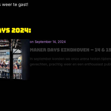
 weer te gast!
ys 2024:
on
September 14, 2024
MAker Days Eindhoven – 14 & 15
In september konden we onze arena testen tijde
gevechten, prachtig weer en een enthousiast pub