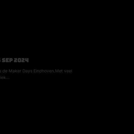
 sep 2024
ns de Maker Days Eindhoven.Met veel
liek…