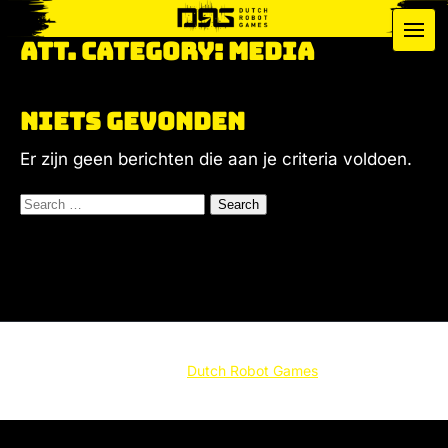
Media
Menu
Att. Category:
Media
Info
Niets gevonden
Forum
Er zijn geen berichten die aan je criteria voldoen.
Contact
Search
for:
© 2026
Dutch Robot Games