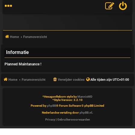
Home
Forumoverzicht
Informatie
V
Planned Maintanance !
&
A
Home
Forumoverzicht
Verwijder cookies
Alle tijden zijn
UTC+01:00
*
HexagonReborn style by
MannixMD
*
Style Version: 3.2.10
Powered by
phpBB
® Forum Software © phpBB Limited
Nederlandse vertaling door
phpBB.nl
.
Privacy
|
Gebruikersvoorwaarden