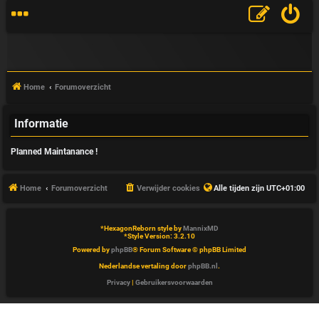
Home
Forumoverzicht
Informatie
V
Planned Maintanance !
&
A
Home
Forumoverzicht
Verwijder cookies
Alle tijden zijn
UTC+01:00
*
HexagonReborn style by
MannixMD
*
Style Version: 3.2.10
Powered by
phpBB
® Forum Software © phpBB Limited
Nederlandse vertaling door
phpBB.nl
.
Privacy
|
Gebruikersvoorwaarden