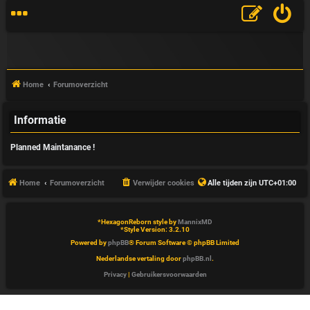
Home
Forumoverzicht
Informatie
V
Planned Maintanance !
&
A
Home
Forumoverzicht
Verwijder cookies
Alle tijden zijn
UTC+01:00
*
HexagonReborn style by
MannixMD
*
Style Version: 3.2.10
Powered by
phpBB
® Forum Software © phpBB Limited
Nederlandse vertaling door
phpBB.nl
.
Privacy
|
Gebruikersvoorwaarden