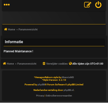
Home
Forumoverzicht
Informatie
V
Planned Maintanance !
&
A
Home
Forumoverzicht
Verwijder cookies
Alle tijden zijn
UTC+01:00
*
HexagonReborn style by
MannixMD
*
Style Version: 3.2.10
Powered by
phpBB
® Forum Software © phpBB Limited
Nederlandse vertaling door
phpBB.nl
.
Privacy
|
Gebruikersvoorwaarden