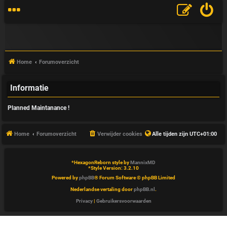
Home
Forumoverzicht
Informatie
V
Planned Maintanance !
&
A
Home
Forumoverzicht
Verwijder cookies
Alle tijden zijn
UTC+01:00
*
HexagonReborn style by
MannixMD
*
Style Version: 3.2.10
Powered by
phpBB
® Forum Software © phpBB Limited
Nederlandse vertaling door
phpBB.nl
.
Privacy
|
Gebruikersvoorwaarden