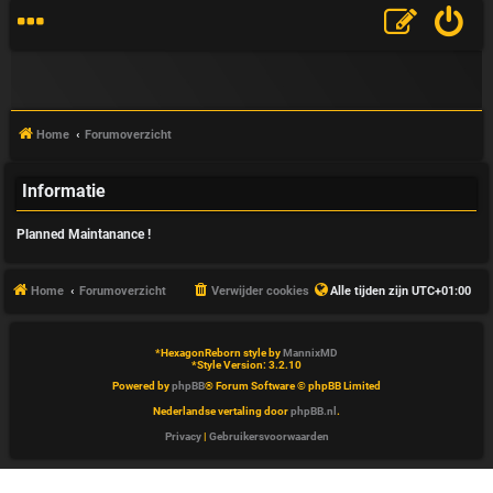
Home
Forumoverzicht
Informatie
V
Planned Maintanance !
&
A
Home
Forumoverzicht
Verwijder cookies
Alle tijden zijn
UTC+01:00
*
HexagonReborn style by
MannixMD
*
Style Version: 3.2.10
Powered by
phpBB
® Forum Software © phpBB Limited
Nederlandse vertaling door
phpBB.nl
.
Privacy
|
Gebruikersvoorwaarden