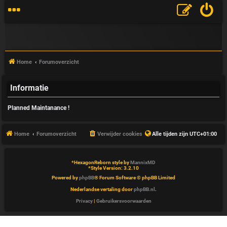
Home
Forumoverzicht
Informatie
V
Planned Maintanance !
&
A
Home
Forumoverzicht
Verwijder cookies
Alle tijden zijn
UTC+01:00
*
HexagonReborn style by
MannixMD
*
Style Version: 3.2.10
Powered by
phpBB
® Forum Software © phpBB Limited
Nederlandse vertaling door
phpBB.nl
.
Privacy
|
Gebruikersvoorwaarden