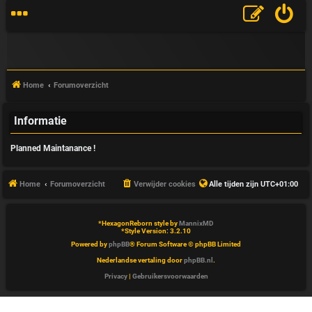
Home
Forumoverzicht
Informatie
V
Planned Maintanance !
&
A
Home
Forumoverzicht
Verwijder cookies
Alle tijden zijn
UTC+01:00
*
HexagonReborn style by
MannixMD
*
Style Version: 3.2.10
Powered by
phpBB
® Forum Software © phpBB Limited
Nederlandse vertaling door
phpBB.nl
.
Privacy
|
Gebruikersvoorwaarden