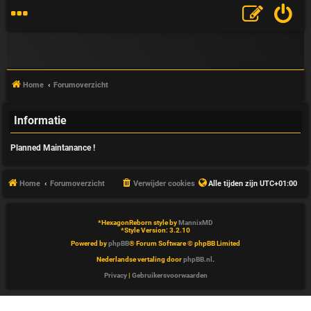
Home
Forumoverzicht
Informatie
V
Planned Maintanance !
&
A
Home
Forumoverzicht
Verwijder cookies
Alle tijden zijn
UTC+01:00
*
HexagonReborn style by
MannixMD
*
Style Version: 3.2.10
Powered by
phpBB
® Forum Software © phpBB Limited
Nederlandse vertaling door
phpBB.nl
.
Privacy
|
Gebruikersvoorwaarden