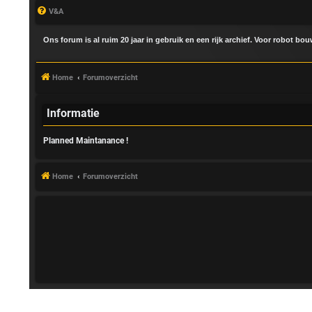
V&A
Ons forum is al ruim 20 jaar in gebruik en een rijk archief. Voor robot bo
Home
Forumoverzicht
Informatie
Planned Maintanance !
A
a
Home
Forumoverzicht
n
m
e
l
d