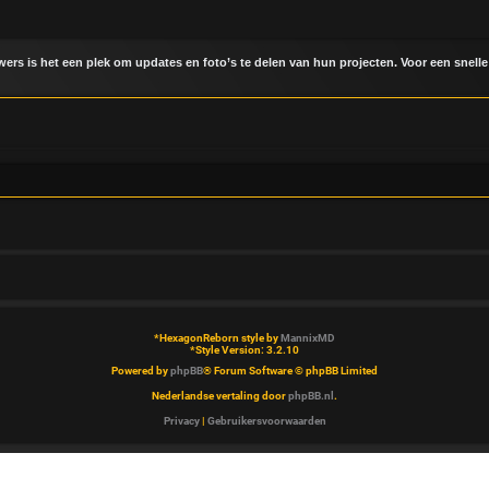
uwers is het een plek om updates en foto’s te delen van hun projecten. Voor een snelle
*
HexagonReborn style by
MannixMD
*
Style Version: 3.2.10
Powered by
phpBB
® Forum Software © phpBB Limited
Nederlandse vertaling door
phpBB.nl
.
Privacy
|
Gebruikersvoorwaarden