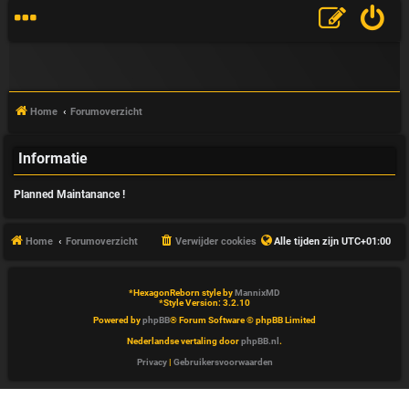
Home
Forumoverzicht
Informatie
V
Planned Maintanance !
&
A
Home
Forumoverzicht
Verwijder cookies
Alle tijden zijn
UTC+01:00
*
HexagonReborn style by
MannixMD
*
Style Version: 3.2.10
Powered by
phpBB
® Forum Software © phpBB Limited
Nederlandse vertaling door
phpBB.nl
.
Privacy
|
Gebruikersvoorwaarden