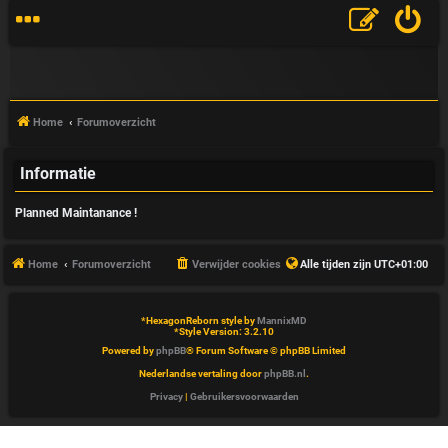
Home
Forumoverzicht
Informatie
V
Planned Maintanance !
&
A
Home
Forumoverzicht
Verwijder cookies
Alle tijden zijn
UTC+01:00
*
HexagonReborn style by
MannixMD
*
Style Version: 3.2.10
Powered by
phpBB
® Forum Software © phpBB Limited
Nederlandse vertaling door
phpBB.nl
.
Privacy
|
Gebruikersvoorwaarden