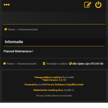
Home
Forumoverzicht
Informatie
V
Planned Maintanance !
&
A
Home
Forumoverzicht
Verwijder cookies
Alle tijden zijn
UTC+01:00
*
HexagonReborn style by
MannixMD
*
Style Version: 3.2.10
Powered by
phpBB
® Forum Software © phpBB Limited
Nederlandse vertaling door
phpBB.nl
.
Privacy
|
Gebruikersvoorwaarden