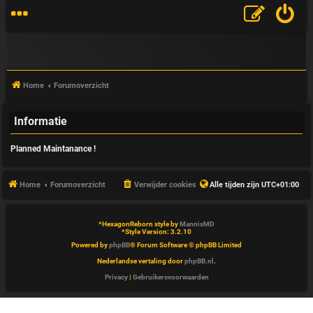
Home
Forumoverzicht
Informatie
V
Planned Maintanance !
&
A
Home
Forumoverzicht
Verwijder cookies
Alle tijden zijn
UTC+01:00
*
HexagonReborn style by
MannixMD
*
Style Version: 3.2.10
Powered by
phpBB
® Forum Software © phpBB Limited
Nederlandse vertaling door
phpBB.nl
.
Privacy
|
Gebruikersvoorwaarden