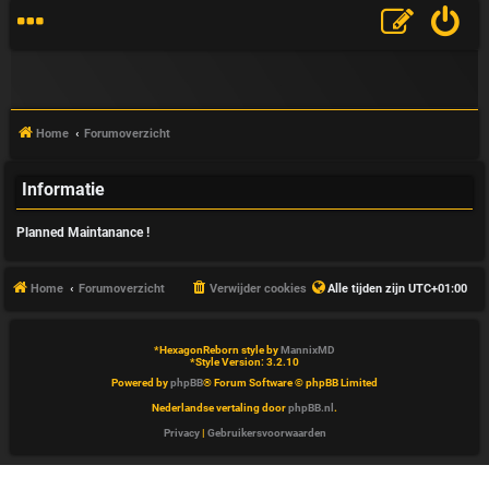
Home
Forumoverzicht
Informatie
V
Planned Maintanance !
&
A
Home
Forumoverzicht
Verwijder cookies
Alle tijden zijn
UTC+01:00
*
HexagonReborn style by
MannixMD
*
Style Version: 3.2.10
Powered by
phpBB
® Forum Software © phpBB Limited
Nederlandse vertaling door
phpBB.nl
.
Privacy
|
Gebruikersvoorwaarden