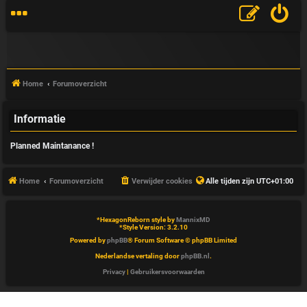
Home
Forumoverzicht
Informatie
V
Planned Maintanance !
&
A
Home
Forumoverzicht
Verwijder cookies
Alle tijden zijn
UTC+01:00
*
HexagonReborn style by
MannixMD
*
Style Version: 3.2.10
Powered by
phpBB
® Forum Software © phpBB Limited
Nederlandse vertaling door
phpBB.nl
.
Privacy
|
Gebruikersvoorwaarden