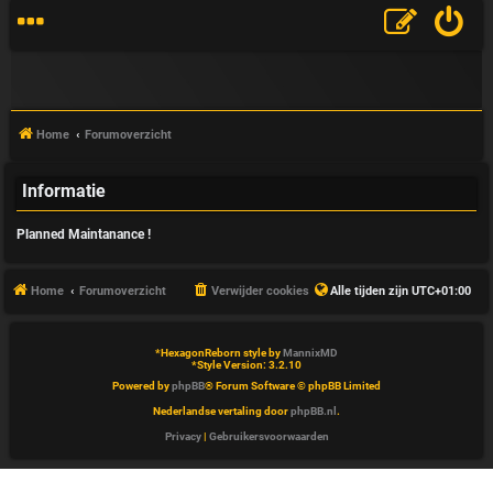
Home
Forumoverzicht
Informatie
V
Planned Maintanance !
&
A
Home
Forumoverzicht
Verwijder cookies
Alle tijden zijn
UTC+01:00
*
HexagonReborn style by
MannixMD
*
Style Version: 3.2.10
Powered by
phpBB
® Forum Software © phpBB Limited
Nederlandse vertaling door
phpBB.nl
.
Privacy
|
Gebruikersvoorwaarden