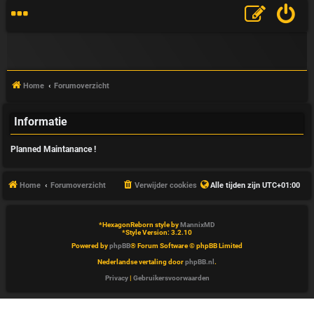
Home
Forumoverzicht
Informatie
V
Planned Maintanance !
&
A
Home
Forumoverzicht
Verwijder cookies
Alle tijden zijn
UTC+01:00
*
HexagonReborn style by
MannixMD
*
Style Version: 3.2.10
Powered by
phpBB
® Forum Software © phpBB Limited
Nederlandse vertaling door
phpBB.nl
.
Privacy
|
Gebruikersvoorwaarden