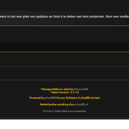
uwers is het een plek om updates en foto’s te delen van hun projecten. Voor een snelle
*
HexagonReborn style by
MannixMD
*
Style Version: 3.2.10
Powered by
phpBB
® Forum Software © phpBB Limited
Nederlandse vertaling door
phpBB.nl
.
Privacy
|
Gebruikersvoorwaarden