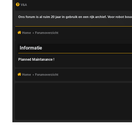
V&A
Ons forum is al ruim 20 jaar in gebruik en een rijk archief. Voor robot bo
Home
Forumoverzicht
Informatie
Planned Maintanance !
A
a
Home
Forumoverzicht
n
m
e
l
d