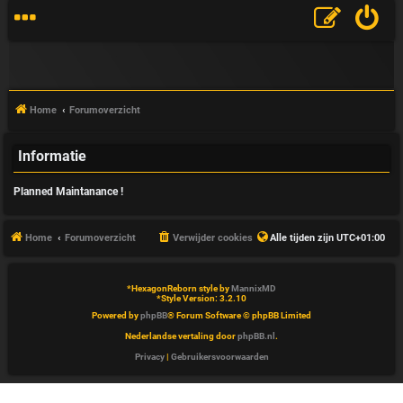
Home
Forumoverzicht
Informatie
V
Planned Maintanance !
&
A
Home
Forumoverzicht
Verwijder cookies
Alle tijden zijn
UTC+01:00
*
HexagonReborn style by
MannixMD
*
Style Version: 3.2.10
Powered by
phpBB
® Forum Software © phpBB Limited
Nederlandse vertaling door
phpBB.nl
.
Privacy
|
Gebruikersvoorwaarden