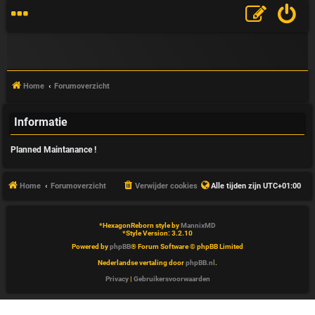
Home
Forumoverzicht
Informatie
V
Planned Maintanance !
&
A
Home
Forumoverzicht
Verwijder cookies
Alle tijden zijn
UTC+01:00
*
HexagonReborn style by
MannixMD
*
Style Version: 3.2.10
Powered by
phpBB
® Forum Software © phpBB Limited
Nederlandse vertaling door
phpBB.nl
.
Privacy
|
Gebruikersvoorwaarden