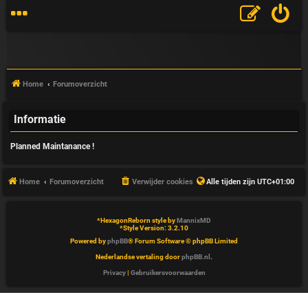
Home
Forumoverzicht
Informatie
V
Planned Maintanance !
&
A
Home
Forumoverzicht
Verwijder cookies
Alle tijden zijn
UTC+01:00
*
HexagonReborn style by
MannixMD
*
Style Version: 3.2.10
Powered by
phpBB
® Forum Software © phpBB Limited
Nederlandse vertaling door
phpBB.nl
.
Privacy
|
Gebruikersvoorwaarden