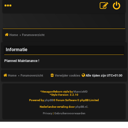
Home
Forumoverzicht
Informatie
V
Planned Maintanance !
&
A
Home
Forumoverzicht
Verwijder cookies
Alle tijden zijn
UTC+01:00
*
HexagonReborn style by
MannixMD
*
Style Version: 3.2.10
Powered by
phpBB
® Forum Software © phpBB Limited
Nederlandse vertaling door
phpBB.nl
.
Privacy
|
Gebruikersvoorwaarden