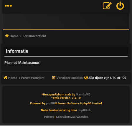
Home
Forumoverzicht
Informatie
V
Planned Maintanance !
&
A
Home
Forumoverzicht
Verwijder cookies
Alle tijden zijn
UTC+01:00
*
HexagonReborn style by
MannixMD
*
Style Version: 3.2.10
Powered by
phpBB
® Forum Software © phpBB Limited
Nederlandse vertaling door
phpBB.nl
.
Privacy
|
Gebruikersvoorwaarden