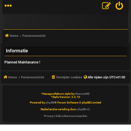
Home
Forumoverzicht
Informatie
V
Planned Maintanance !
&
A
Home
Forumoverzicht
Verwijder cookies
Alle tijden zijn
UTC+01:00
*
HexagonReborn style by
MannixMD
*
Style Version: 3.2.10
Powered by
phpBB
® Forum Software © phpBB Limited
Nederlandse vertaling door
phpBB.nl
.
Privacy
|
Gebruikersvoorwaarden