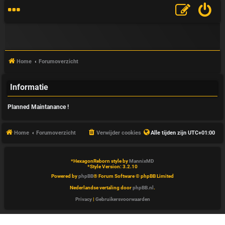
Home
Forumoverzicht
Informatie
V
Planned Maintanance !
&
A
Home
Forumoverzicht
Verwijder cookies
Alle tijden zijn
UTC+01:00
*
HexagonReborn style by
MannixMD
*
Style Version: 3.2.10
Powered by
phpBB
® Forum Software © phpBB Limited
Nederlandse vertaling door
phpBB.nl
.
Privacy
|
Gebruikersvoorwaarden