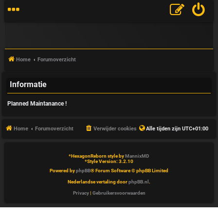
Home
Forumoverzicht
Informatie
V
Planned Maintanance !
&
A
Home
Forumoverzicht
Verwijder cookies
Alle tijden zijn
UTC+01:00
*
HexagonReborn style by
MannixMD
*
Style Version: 3.2.10
Powered by
phpBB
® Forum Software © phpBB Limited
Nederlandse vertaling door
phpBB.nl
.
Privacy
|
Gebruikersvoorwaarden