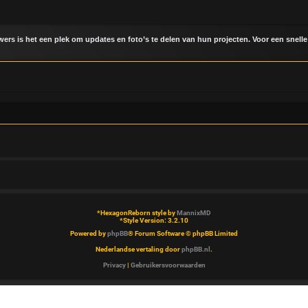
uwers is het een plek om updates en foto’s te delen van hun projecten. Voor een snelle
*
HexagonReborn style by
MannixMD
*
Style Version: 3.2.10
Powered by
phpBB
® Forum Software © phpBB Limited
Nederlandse vertaling door
phpBB.nl
.
Privacy
|
Gebruikersvoorwaarden