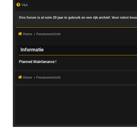
V&A
Ons forum is al ruim 20 jaar in gebruik en een rijk archief. Voor robot bo
Home
Forumoverzicht
Informatie
Planned Maintanance !
A
a
Home
Forumoverzicht
n
m
e
l
d