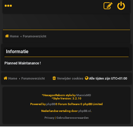
Home
Forumoverzicht
Informatie
V
Planned Maintanance !
&
A
Home
Forumoverzicht
Verwijder cookies
Alle tijden zijn
UTC+01:00
*
HexagonReborn style by
MannixMD
*
Style Version: 3.2.10
Powered by
phpBB
® Forum Software © phpBB Limited
Nederlandse vertaling door
phpBB.nl
.
Privacy
|
Gebruikersvoorwaarden