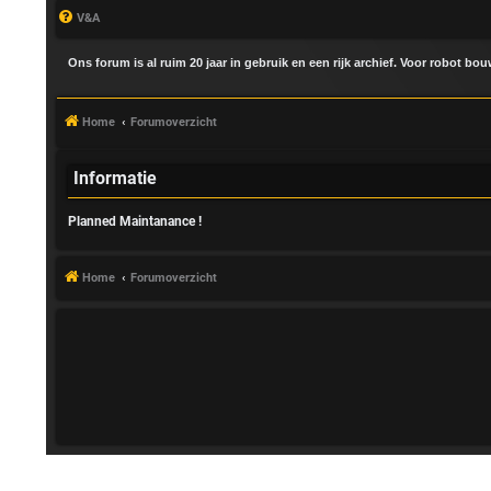
V&A
Ons forum is al ruim 20 jaar in gebruik en een rijk archief. Voor robot bo
Home
Forumoverzicht
Informatie
Planned Maintanance !
A
a
Home
Forumoverzicht
n
m
e
l
d