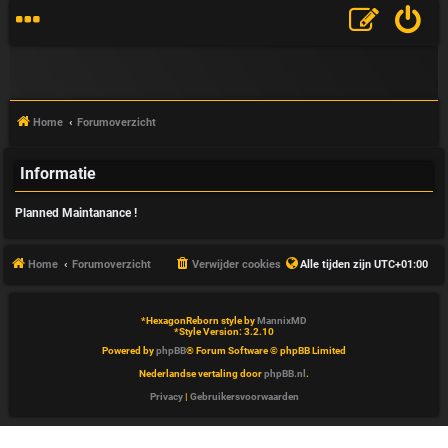
Home
Forumoverzicht
Informatie
V
Planned Maintanance !
&
A
Home
Forumoverzicht
Verwijder cookies
Alle tijden zijn
UTC+01:00
*
HexagonReborn style by
MannixMD
*
Style Version: 3.2.10
Powered by
phpBB
® Forum Software © phpBB Limited
Nederlandse vertaling door
phpBB.nl
.
Privacy
|
Gebruikersvoorwaarden