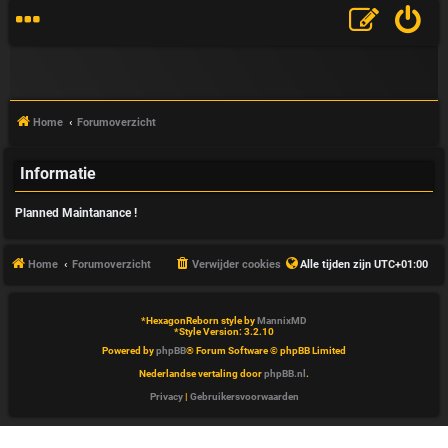
Home
Forumoverzicht
Informatie
V
Planned Maintanance !
&
A
Home
Forumoverzicht
Verwijder cookies
Alle tijden zijn
UTC+01:00
*
HexagonReborn style by
MannixMD
*
Style Version: 3.2.10
Powered by
phpBB
® Forum Software © phpBB Limited
Nederlandse vertaling door
phpBB.nl
.
Privacy
|
Gebruikersvoorwaarden