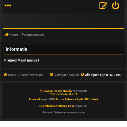
Home
Forumoverzicht
Informatie
V
Planned Maintanance !
&
A
Home
Forumoverzicht
Verwijder cookies
Alle tijden zijn
UTC+01:00
*
HexagonReborn style by
MannixMD
*
Style Version: 3.2.10
Powered by
phpBB
® Forum Software © phpBB Limited
Nederlandse vertaling door
phpBB.nl
.
Privacy
|
Gebruikersvoorwaarden