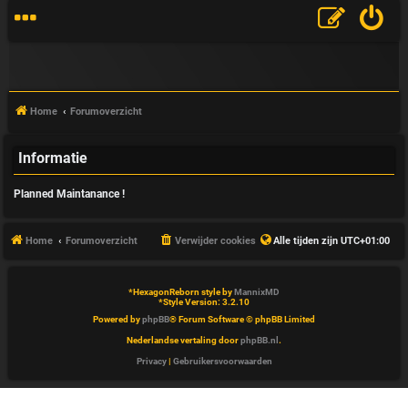
Home
Forumoverzicht
Informatie
V
Planned Maintanance !
&
A
Home
Forumoverzicht
Verwijder cookies
Alle tijden zijn
UTC+01:00
*
HexagonReborn style by
MannixMD
*
Style Version: 3.2.10
Powered by
phpBB
® Forum Software © phpBB Limited
Nederlandse vertaling door
phpBB.nl
.
Privacy
|
Gebruikersvoorwaarden