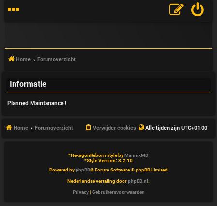
Home
Forumoverzicht
Informatie
V
Planned Maintanance !
&
A
Home
Forumoverzicht
Verwijder cookies
Alle tijden zijn
UTC+01:00
*
HexagonReborn style by
MannixMD
*
Style Version: 3.2.10
Powered by
phpBB
® Forum Software © phpBB Limited
Nederlandse vertaling door
phpBB.nl
.
Privacy
|
Gebruikersvoorwaarden