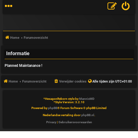
Home
Forumoverzicht
Informatie
V
Planned Maintanance !
&
A
Home
Forumoverzicht
Verwijder cookies
Alle tijden zijn
UTC+01:00
*
HexagonReborn style by
MannixMD
*
Style Version: 3.2.10
Powered by
phpBB
® Forum Software © phpBB Limited
Nederlandse vertaling door
phpBB.nl
.
Privacy
|
Gebruikersvoorwaarden