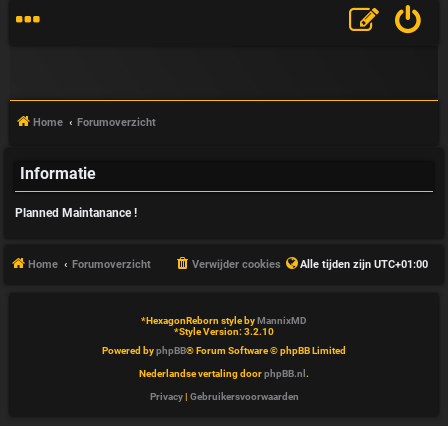
Home
Forumoverzicht
Informatie
V
Planned Maintanance !
&
A
Home
Forumoverzicht
Verwijder cookies
Alle tijden zijn
UTC+01:00
*
HexagonReborn style by
MannixMD
*
Style Version: 3.2.10
Powered by
phpBB
® Forum Software © phpBB Limited
Nederlandse vertaling door
phpBB.nl
.
Privacy
|
Gebruikersvoorwaarden