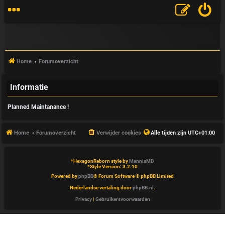
Home
Forumoverzicht
Informatie
V
Planned Maintanance !
&
A
Home
Forumoverzicht
Verwijder cookies
Alle tijden zijn
UTC+01:00
*
HexagonReborn style by
MannixMD
*
Style Version: 3.2.10
Powered by
phpBB
® Forum Software © phpBB Limited
Nederlandse vertaling door
phpBB.nl
.
Privacy
|
Gebruikersvoorwaarden