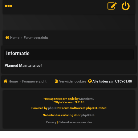
Home
Forumoverzicht
Informatie
V
Planned Maintanance !
&
A
Home
Forumoverzicht
Verwijder cookies
Alle tijden zijn
UTC+01:00
*
HexagonReborn style by
MannixMD
*
Style Version: 3.2.10
Powered by
phpBB
® Forum Software © phpBB Limited
Nederlandse vertaling door
phpBB.nl
.
Privacy
|
Gebruikersvoorwaarden