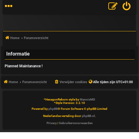
Home
Forumoverzicht
Informatie
V
Planned Maintanance !
&
A
Home
Forumoverzicht
Verwijder cookies
Alle tijden zijn
UTC+01:00
*
HexagonReborn style by
MannixMD
*
Style Version: 3.2.10
Powered by
phpBB
® Forum Software © phpBB Limited
Nederlandse vertaling door
phpBB.nl
.
Privacy
|
Gebruikersvoorwaarden