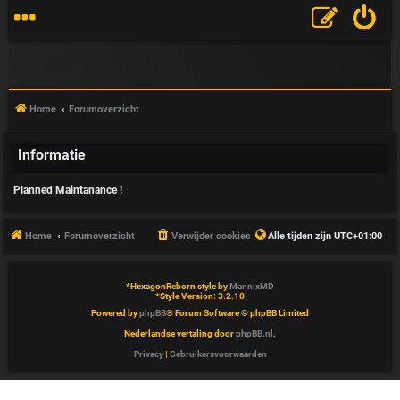
Home
Forumoverzicht
Informatie
V
Planned Maintanance !
&
A
Home
Forumoverzicht
Verwijder cookies
Alle tijden zijn
UTC+01:00
*
HexagonReborn style by
MannixMD
*
Style Version: 3.2.10
Powered by
phpBB
® Forum Software © phpBB Limited
Nederlandse vertaling door
phpBB.nl
.
Privacy
|
Gebruikersvoorwaarden