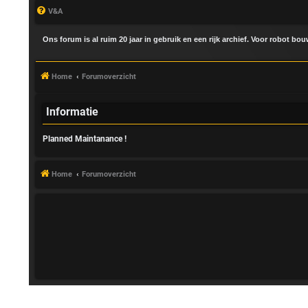
V&A
Ons forum is al ruim 20 jaar in gebruik en een rijk archief. Voor robot bo
Home
Forumoverzicht
Informatie
Planned Maintanance !
A
a
Home
Forumoverzicht
n
m
e
l
d