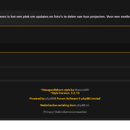
uwers is het een plek om updates en foto’s te delen van hun projecten. Voor een snelle
*
HexagonReborn style by
MannixMD
*
Style Version: 3.2.10
Powered by
phpBB
® Forum Software © phpBB Limited
Nederlandse vertaling door
phpBB.nl
.
Privacy
|
Gebruikersvoorwaarden