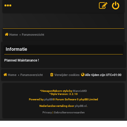
Home
Forumoverzicht
Informatie
V
Planned Maintanance !
&
A
Home
Forumoverzicht
Verwijder cookies
Alle tijden zijn
UTC+01:00
*
HexagonReborn style by
MannixMD
*
Style Version: 3.2.10
Powered by
phpBB
® Forum Software © phpBB Limited
Nederlandse vertaling door
phpBB.nl
.
Privacy
|
Gebruikersvoorwaarden