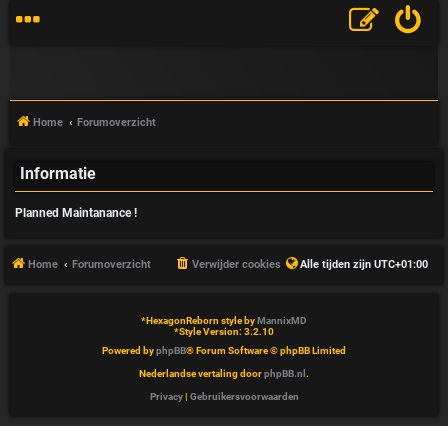
Home
Forumoverzicht
Informatie
V
Planned Maintanance !
&
A
Home
Forumoverzicht
Verwijder cookies
Alle tijden zijn
UTC+01:00
*
HexagonReborn style by
MannixMD
*
Style Version: 3.2.10
Powered by
phpBB
® Forum Software © phpBB Limited
Nederlandse vertaling door
phpBB.nl
.
Privacy
|
Gebruikersvoorwaarden