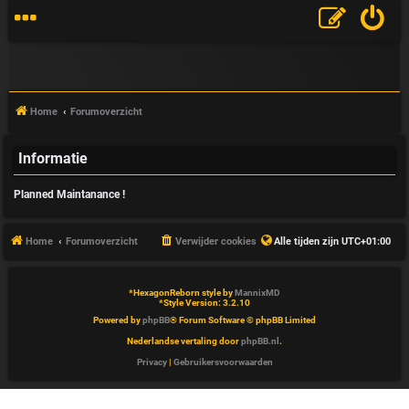
Home
Forumoverzicht
Informatie
V
Planned Maintanance !
&
A
Home
Forumoverzicht
Verwijder cookies
Alle tijden zijn
UTC+01:00
*
HexagonReborn style by
MannixMD
*
Style Version: 3.2.10
Powered by
phpBB
® Forum Software © phpBB Limited
Nederlandse vertaling door
phpBB.nl
.
Privacy
|
Gebruikersvoorwaarden