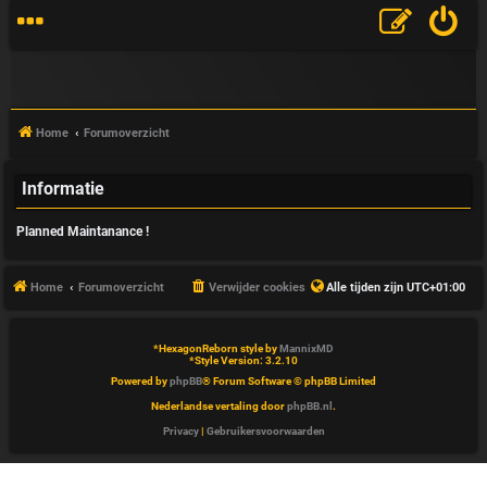
Home
Forumoverzicht
Informatie
V
Planned Maintanance !
&
A
Home
Forumoverzicht
Verwijder cookies
Alle tijden zijn
UTC+01:00
*
HexagonReborn style by
MannixMD
*
Style Version: 3.2.10
Powered by
phpBB
® Forum Software © phpBB Limited
Nederlandse vertaling door
phpBB.nl
.
Privacy
|
Gebruikersvoorwaarden