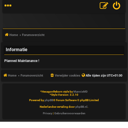
Home
Forumoverzicht
Informatie
V
Planned Maintanance !
&
A
Home
Forumoverzicht
Verwijder cookies
Alle tijden zijn
UTC+01:00
*
HexagonReborn style by
MannixMD
*
Style Version: 3.2.10
Powered by
phpBB
® Forum Software © phpBB Limited
Nederlandse vertaling door
phpBB.nl
.
Privacy
|
Gebruikersvoorwaarden